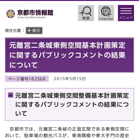
toggle
navigat
メニュー
現在位置：
表示
元離宮二条城東側空間基本計画策定
に関するパブリックコメントの結果
について
2015年5月15日
ページ番号182568
元離宮二条城東側空間整備基本計画策定
に関するパブリックコメントの結果につ
いて
京都市では，元離宮二条城の正面玄関である東側空間に
おいて，駐車場の観光バスが，東南隅櫓や東大手門の歴史