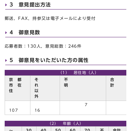
3 意見提出方法
郵送，FAX，持参又は電子メールにより受付
4 御意見数
応募者数：130人，意見総数：246件
5 御意見をいただいた方の属性
（1） 居住地（人）
京 都
そ
不
市 在
れ
明
計
住
以
外
7
13
107
16
（2） 年齢（人）
～
30
40
50
60
70
不
合計