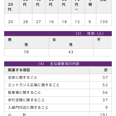
20
代
代
代
代
代
明
代
～
20
28
27
16
18
12
9
130
（3） 性別（人）
男
女
性
性
明
78
43
9
（4） 主な御意見の内容
関連する項目
計
全体に関すること
37
エントランス広場に関すること
52
駐車場に関すること
56
歩行空間に関すること
37
入城門付近に関すること
9
小 計
191