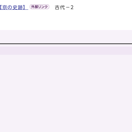
【京の史跡】
古代－2