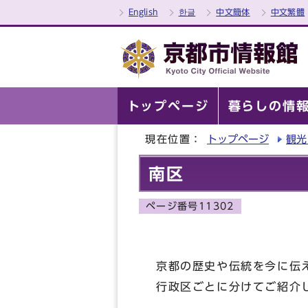
English
한글
中文簡体
中文繁體
トップページ
暮らしの情
現在位置：
トップページ
観光
南区
ページ番号11302
京都の歴史や伝統を今に伝
行政区ごとに分けてご紹介