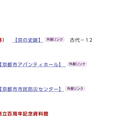
史跡）
【京の史跡】
古代－12
【京都市アバンティホール】
【京都市市民防災センター】
創立百周年記念資料館