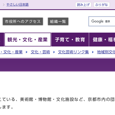
やさしい日本語
読み上げ
ふりがな
市役所へのアクセス
組織一覧
報
観光・文化・産業
子育て・教育
健康・福
・文化・産業
文化・芸術
文化芸術リンク集
地域別文
えている、美術館・博物館・文化施設など、京都市内の団
します。