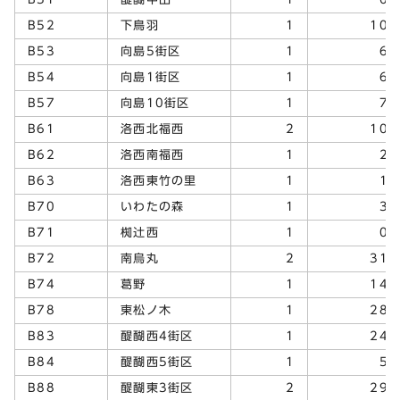
B52
下鳥羽
1
10
B53
向島5街区
1
6
B54
向島1街区
1
6
B57
向島10街区
1
7
B61
洛西北福西
2
10
B62
洛西南福西
1
2
B63
洛西東竹の里
1
1
B70
いわたの森
1
3
B71
椥辻西
1
0
B72
南烏丸
2
31
B74
葛野
1
14
B78
東松ノ木
1
28
B83
醍醐西4街区
1
24
B84
醍醐西5街区
1
5
B88
醍醐東3街区
2
29