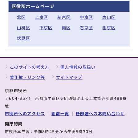
区役所ホームページ
北区
上京区
左京区
中京区
東山区
山科区
下京区
南区
右京区
西京区
伏見区
このサイトの考え方
個人情報の取扱い
著作権・リンク等
サイトマップ
京都市役所
〒604-8571 京都市中京区寺町通御池上る上本能寺前町488番
地
市役所へのアクセス
組織一覧
各部署へのお問い合わせ
開庁時間
市役所本庁舎：午前8時45分から午後5時30分