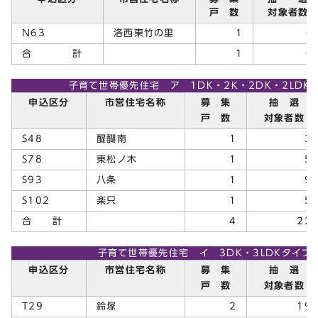
戸 数
対象者数
N63
洛西東竹の里
1
0
合 計
1
0
子育て世帯優先住宅 ア 1DK・2K・2DK・2LDK
申込区分
市営住宅名称
募 集
抽 選
戸 数
対象者数
S48
醍醐南
1
3
S78
東松ノ木
1
5
S93
八条
1
9
S102
楽只
1
5
合 計
4
22
子育て世帯優先住宅 イ 3DK・3LDKタイプ
申込区分
市営住宅名称
募 集
抽 選
戸 数
対象者数
T29
鈴塚
2
19