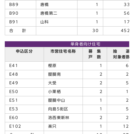
B89
唐橋
1
33
B90
唐橋第二
1
56
B91
山科
1
17
合 計
30
452
単身者向け住宅
申込区分
市営住宅名称
募 集
抽 選
戸 数
対象者数
E41
樫原
1
69
E48
醍醐南
2
22
E49
大受
2
55
E50
小栗栖
2
14
E51
醍醐中山
1
20
E53
向島5街区
1
50
E60
洛西東新林
2
21
E102
楽只
1
122