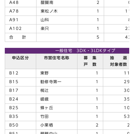
A48
醍醐南
2
0
A78
東松ノ木
1
11
A91
山科
1
8
A102
楽只
1
23
合 計
5
42
一般住宅 3DK・3LDKタイプ
申込区分
市営住宅名称
募 集
抽 選
戸 数
対象者数
B12
東野
1
11
B15
勧修寺第一
1
29
B17
椥辻
1
30
B24
嵯峨
1
35
B25
蜂ヶ丘
1
10
B35
竹田
1
53
B50
小栗栖
2
2
B51
醍醐中山
1
0