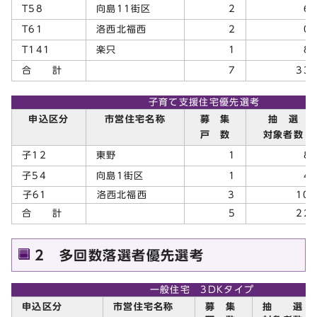
T58
向島11街区
2
6
T61
洛西北福西
2
0
T141
楽只
1
8
合 計
7
33
子育て支援住宅優先選考
申込区分
市営住宅名称
募 集
抽 選
戸 数
対象者数
子12
東野
1
8
子54
向島1街区
1
4
子61
洛西北福西
3
1
合 計
5
22
2 多回数落選者優先選考
一般住宅 3DKタイプ
申込区分
市営住宅名称
募 集
抽 選