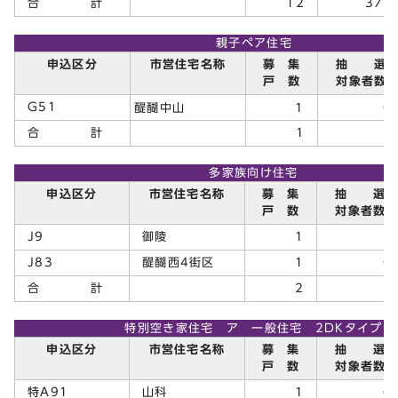
合 計
12
373
親子ペア住宅
申込区分
市営住宅名称
募 集
抽 選
戸 数
対象者数
G51
醍醐中山
1
合 計
1
0
多家族向け住宅
申込区分
市営住宅名称
募 集
抽 選
戸 数
対象者数
J9
御陵
1
1
J83
醍醐西4街区
1
0
合 計
2
1
特別空き家住宅 ア 一般住宅 2DKタイプ
申込区分
市営住宅名称
募 集
抽 選
戸 数
対象者数
特A91
山科
1
6