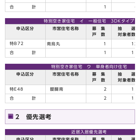
合 計
1
6
特別空き家住宅 イ 一般住宅 3DKタイプ
申込区分
市営住宅名称
募 集
抽 選
戸 数
対象者数
特B72
南烏丸
1
1
合 計
1
13
特別空き家住宅 ウ 単身者向け住宅
申込区分
市営住宅名称
募 集
抽 選
戸 数
対象者数
特E48
醍醐南
2
15
合 計
2
15
2 優先選考
近居入居優先選考
申込区分
市営住宅名称
募 集
抽 選