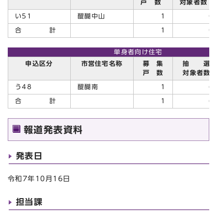
戸 数
対象者数
い51
醍醐中山
1
0
合 計
1
0
単身者向け住宅
申込区分
市営住宅名称
募 集
抽 選
戸 数
対象者数
う48
醍醐南
1
6
合 計
1
6
報道発表資料
発表日
令和7年10月16日
担当課