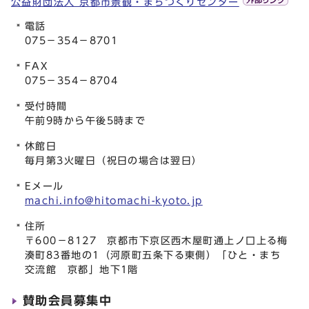
公益財団法人 京都市景観・まちづくりセンター
電話
075－354－8701
FAX
075－354－8704
受付時間
午前9時から午後5時まで
休館日
毎月第3火曜日（祝日の場合は翌日）
Eメール
machi.info@hitomachi-kyoto.jp
住所
〒600－8127 京都市下京区西木屋町通上ノ口上る梅
湊町83番地の1（河原町五条下る東側）「ひと・まち
交流館 京都」地下1階
賛助会員募集中