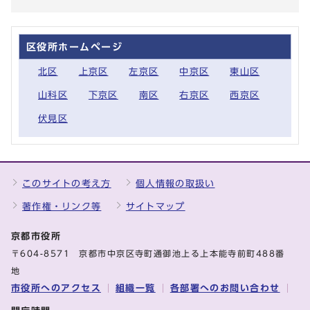
区役所ホームページ
北区
上京区
左京区
中京区
東山区
山科区
下京区
南区
右京区
西京区
伏見区
このサイトの考え方
個人情報の取扱い
著作権・リンク等
サイトマップ
京都市役所
〒604-8571 京都市中京区寺町通御池上る上本能寺前町488番
地
市役所へのアクセス
組織一覧
各部署へのお問い合わせ