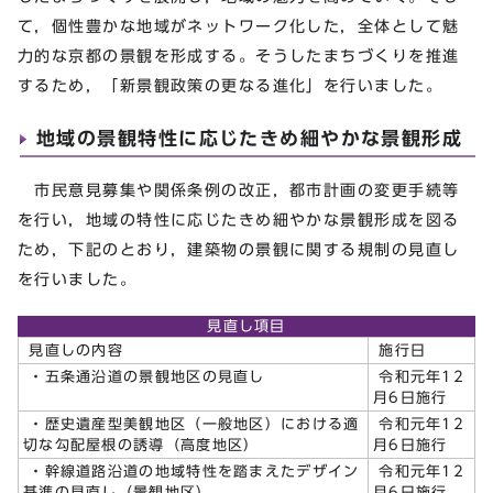
て，個性豊かな地域がネットワーク化した，全体として魅
力的な京都の景観を形成する。そうしたまちづくりを推進
するため，「新景観政策の更なる進化」を行いました。
地域の景観特性に応じたきめ細やかな景観形成
市民意見募集や関係条例の改正，都市計画の変更手続等
を行い，地域の特性に応じたきめ細やかな景観形成を図る
ため，下記のとおり，建築物の景観に関する規制の見直し
を行いました。
見直し項目
見直しの内容
施行日
・五条通沿道の景観地区の見直し
令和元年12
月6日施行
・歴史遺産型美観地区（一般地区）における適
令和元年12
切な勾配屋根の誘導（高度地区）
月6日施行
・幹線道路沿道の地域特性を踏まえたデザイン
令和元年12
基準の見直し（景観地区）
月6日施行