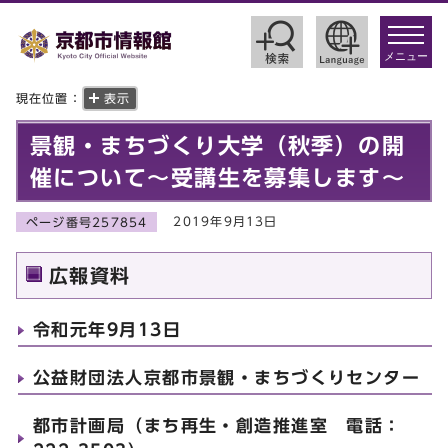
toggle
navigat
メニュー
現在位置：
表示
景観・まちづくり大学（秋季）の開
催について～受講生を募集します～
2019年9月13日
ページ番号257854
広報資料
令和元年9月13日
公益財団法人京都市景観・まちづくりセンター
都市計画局（まち再生・創造推進室 電話：