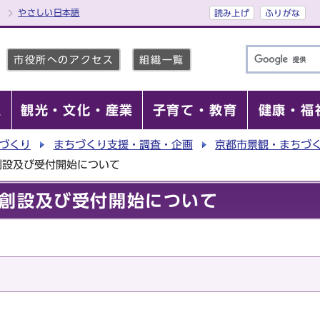
やさしい日本語
読み上げ
ふりがな
市役所へのアクセス
組織一覧
報
観光・文化・産業
子育て・教育
健康・福
づくり
まちづくり支援・調査・企画
京都市景観・まちづ
創設及び受付開始について
創設及び受付開始について