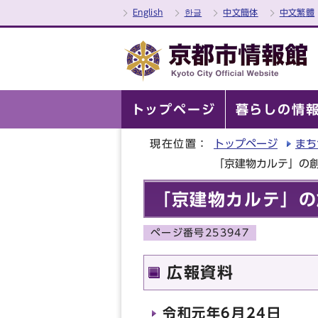
English
한글
中文簡体
中文繁體
トップページ
暮らしの情
現在位置：
トップページ
まち
「京建物カルテ」の
「京建物カルテ」の
ページ番号253947
広報資料
令和元年6月24日