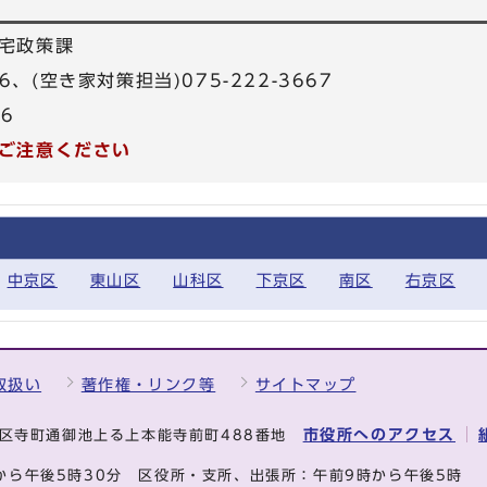
宅政策課
666、(空き家対策担当)075-222-3667
26
ご注意ください
中京区
東山区
山科区
下京区
南区
右京区
取扱い
著作権・リンク等
サイトマップ
市役所へのアクセス
中京区寺町通御池上る上本能寺前町488番地
から午後5時30分
区役所・支所、出張所：午前9時から午後5時