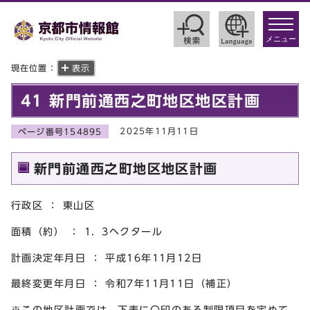
toggle
navigat
メニュー
現在位置：
表示
41 新門前通西之町地区地区計画
2025年11月11日
ページ番号154895
新門前通西之町地区地区計画
行政区 ： 東山区
面積（約） ： 1．3ヘクタール
計画決定年月日 ： 平成16年11月12日
最終変更年月日 ： 令和7年11月11日（補正）
※この地区計画では、下表に〇印のある制限項目を定めて