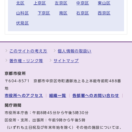
北区
上京区
左京区
中京区
東山区
山科区
下京区
南区
右京区
西京区
伏見区
このサイトの考え方
個人情報の取扱い
著作権・リンク等
サイトマップ
京都市役所
〒604-8571 京都市中京区寺町通御池上る上本能寺前町488番
地
市役所へのアクセス
組織一覧
各部署へのお問い合わせ
開庁時間
市役所本庁舎：午前8時45分から午後5時30分
区役所・支所、出張所：午前9時から午後5時
（いずれも土日祝及び年末年始を除く）その他の施設については、