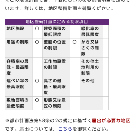
います。詳しくは，地区整備計画を御覧ください。
地区整備計画に定める制限項目
地区施設
〇
建築面積の
緑化率の
最低限度
最低限度
用途の制限
〇
壁面の位置
〇
かき又は
の制限
さくの制
限
容積率の最
工作物設置
その他土
低・最高限
の制限
地利用の
度
制限
建ぺい率の
〇
高さの最
その他
最高限度
低・最高限
度
敷地面積の
〇
形態又は意
最低限度
匠の制限
※都市計画法第58条の2の規定に基づく
届出が必要な地区
です。届出については，
こちら
を御覧ください。