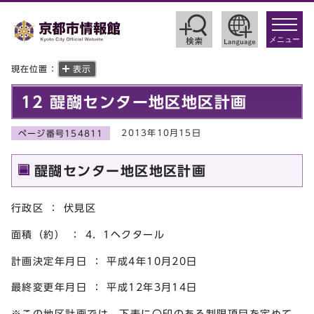
toggle
navigat
メニュー
現在位置：
表示
12 醍醐センター地区地区計画
2013年10月15日
ページ番号154811
醍醐センター地区地区計画
行政区 ： 伏見区
面積（約） ： 4．1ヘクタール
計画決定年月日 ： 平成4年10月20日
最終変更年月日 ： 平成12年3月14日
※この地区計画では，下表に〇印のある制限項目を定めて