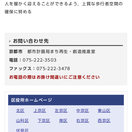
人を暖かく迎えることができるよう，上質な歩行者空間の
確保に努める
お問い合わせ先
京都市
都市計画局まち再生・創造推進室
電話：
075-222-3503
ファックス：
075-222-3478
お電話の際はお掛け間違いにご注意ください
区役所ホームページ
北区
上京区
左京区
中京区
東山区
山科区
下京区
南区
右京区
西京区
伏見区