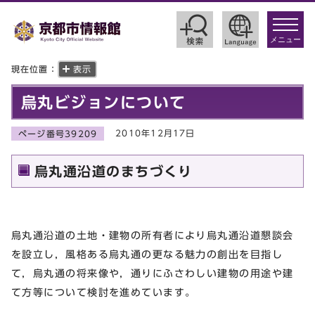
toggle
navigat
メニュー
現在位置：
表示
烏丸ビジョンについて
2010年12月17日
ページ番号39209
烏丸通沿道のまちづくり
烏丸通沿道の土地・建物の所有者により烏丸通沿道懇談会
を設立し，風格ある烏丸通の更なる魅力の創出を目指し
て，烏丸通の将来像や，通りにふさわしい建物の用途や建
て方等について検討を進めています。