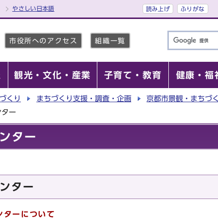
やさしい日本語
読み上げ
ふりがな
市役所へのアクセス
組織一覧
報
観光・文化・産業
子育て・教育
健康・福
づくり
まちづくり支援・調査・企画
京都市景観・まちづ
ンター
ンター
ンター
ンターについて