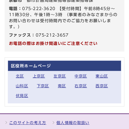
京都市
都市計画局建築指導部建築指導課
電話：
075-222-3620 【受付時間】午前8時45分～
11時30分、午後1時～3時 （事業者のみなさまからの
お問い合わせは受付時間内でのご協力をお願いしま
す。）
ファックス：
075-212-3657
お電話の際はお掛け間違いにご注意ください
区役所ホームページ
北区
上京区
左京区
中京区
東山区
山科区
下京区
南区
右京区
西京区
伏見区
このサイトの考え方
個人情報の取扱い