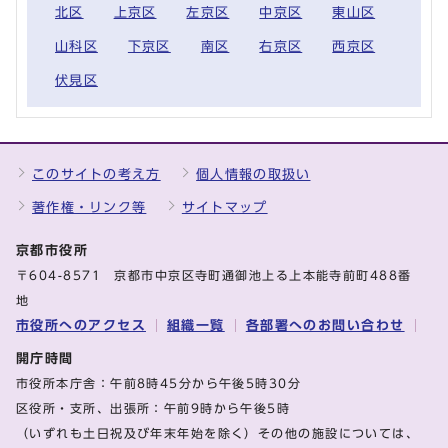
北区
上京区
左京区
中京区
東山区
山科区
下京区
南区
右京区
西京区
伏見区
このサイトの考え方
個人情報の取扱い
著作権・リンク等
サイトマップ
京都市役所
〒604-8571 京都市中京区寺町通御池上る上本能寺前町488番
地
市役所へのアクセス
組織一覧
各部署へのお問い合わせ
開庁時間
市役所本庁舎：午前8時45分から午後5時30分
区役所・支所、出張所：午前9時から午後5時
（いずれも土日祝及び年末年始を除く）その他の施設については、