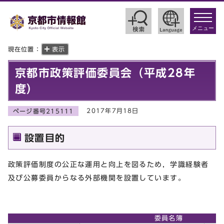
toggle
navigat
メニュー
現在位置：
表示
京都市政策評価委員会（平成28年
度）
2017年7月18日
ページ番号215111
設置目的
政策評価制度の公正な運用と向上を図るため，学識経験者
及び公募委員からなる外部機関を設置しています。
委員名簿