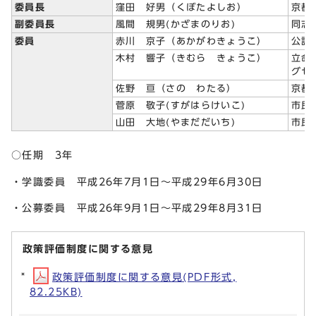
委員長
窪田 好男（くぼたよしお）
京都
副委員長
風間 規男(かざまのりお)
同志
委員
赤川 京子（あかがわきょうこ）
公認
木村 響子（きむら きょうこ）
立命
グセ
佐野 亘（さの わたる）
京都
菅原 敬子(すがはらけいこ)
市民
山田 大地(やまだだいち)
市民
○任期 3年
・学識委員 平成26年7月1日～平成29年6月30日
・公募委員 平成26年9月1日～平成29年8月31日
政策評価制度に関する意見
政策評価制度に関する意見(PDF形式,
82.25KB)