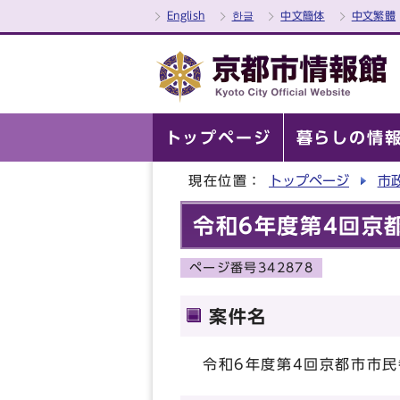
English
한글
中文簡体
中文繁體
トップページ
暮らしの情
現在位置：
トップページ
市
令和6年度第4回京
ページ番号342878
案件名
令和6年度第4回京都市市