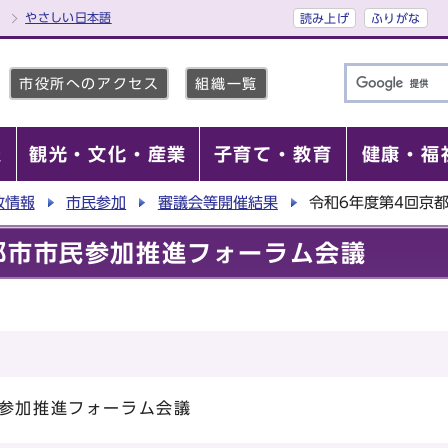
やさしい日本語
読み上げ
ふりがな
市役所へのアクセス
組織一覧
報
観光・文化・産業
子育て・教育
健康・福
政情報
市民参加
審議会等開催結果
令和6年度第4回京
都市市民参加推進フォーラム会議
民参加推進フォーラム会議