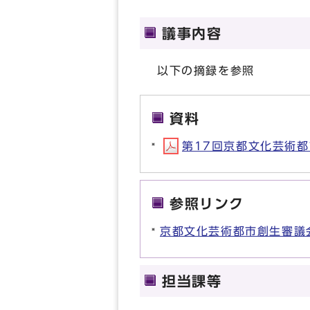
議事内容
以下の摘録を参照
資料
第17回京都文化芸術都市
参照リンク
京都文化芸術都市創生審議
担当課等