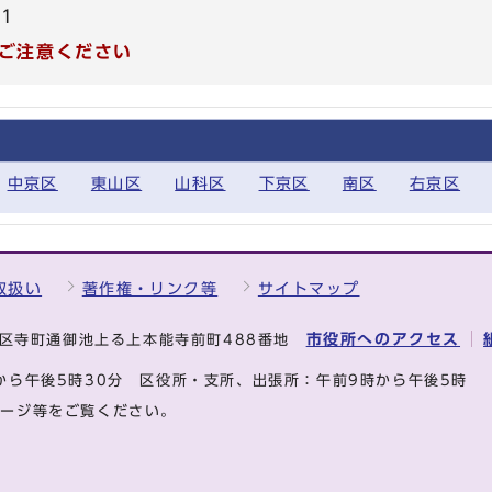
81
ご注意ください
中京区
東山区
山科区
下京区
南区
右京区
取扱い
著作権・リンク等
サイトマップ
市役所へのアクセス
中京区寺町通御池上る上本能寺前町488番地
から午後5時30分
区役所・支所、出張所：午前9時から午後5時
ページ等をご覧ください。
.