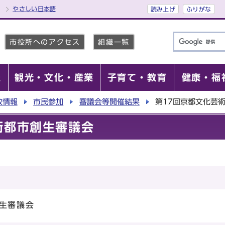
やさしい日本語
読み上げ
ふりがな
市役所へのアクセス
組織一覧
報
観光・文化・産業
子育て・教育
健康・福
政情報
市民参加
審議会等開催結果
第17回京都文化芸
術都市創生審議会
創生審議会