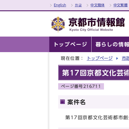
English
한글
中文簡体
中文繁體
トップページ
暮らしの情
現在位置：
トップページ
市
第17回京都文化芸
ページ番号216711
案件名
第17回京都文化芸術都市