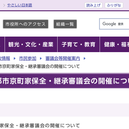
やさしい日本語
読み上げ
ふりがな
市役所へのアクセス
組織一覧
報
観光・文化・産業
子育て・教育
健康・福
政情報
市民参加
審議会等開催案内
市京町家保全・継承審議会の開催について
都市京町家保全・継承審議会の開催につ
町家保全・継承審議会の開催について