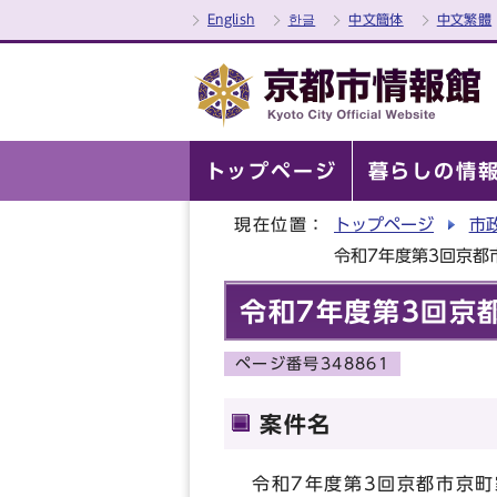
English
한글
中文簡体
中文繁體
トップページ
暮らしの情
現在位置：
トップページ
市
令和7年度第3回京都
令和7年度第3回京
ページ番号348861
案件名
令和7年度第3回京都市京