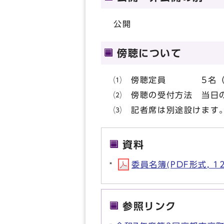
公開
傍聴について
⑴ 傍聴定員 5名（
⑵ 傍聴の受付方法 当日
⑶ 記者席は別途設けます
資料
委員名簿(PDF形式, 12
参照リンク