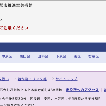
都市推進室美術館
44
ご注意ください
中京区
東山区
山科区
下京区
南区
右京区
取扱い
著作権・リンク等
サイトマップ
市役所へのアクセス
中京区寺町通御池上る上本能寺前町488番地
から午後5時30分
区役所・支所、出張所：午前9時から午後5時
ページ等をご覧ください。