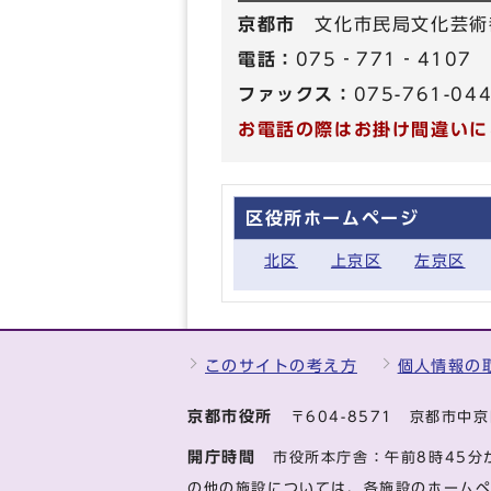
京都市
文化市民局文化芸術
電話：
075‐771‐4107
ファックス：
075-761-04
お電話の際はお掛け間違いに
区役所ホームページ
北区
上京区
左京区
このサイトの考え方
個人情報の
京都市役所
〒604-8571 京都市
開庁時間
市役所本庁舎：午前8時45分
の他の施設については、各施設のホーム