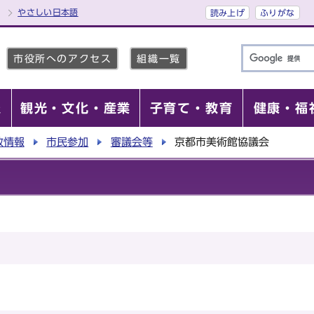
やさしい日本語
読み上げ
ふりがな
市役所へのアクセス
組織一覧
報
観光・文化・産業
子育て・教育
健康・福
政情報
市民参加
審議会等
京都市美術館協議会