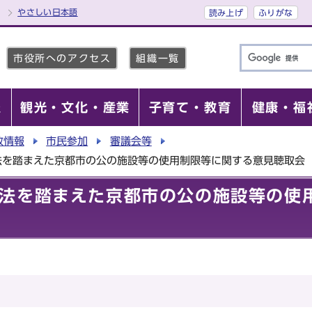
やさしい日本語
読み上げ
ふりがな
市役所へのアクセス
組織一覧
報
観光・文化・産業
子育て・教育
健康・福
政情報
市民参加
審議会等
法を踏まえた京都市の公の施設等の使用制限等に関する意見聴取会
法を踏まえた京都市の公の施設等の使