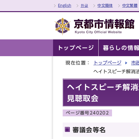
English
한글
中文簡体
中文繁體
トップページ
暮らしの情
現在位置：
トップページ
市
ヘイトスピーチ解消
ヘイトスピーチ解消
見聴取会
ページ番号240202
審議会等名