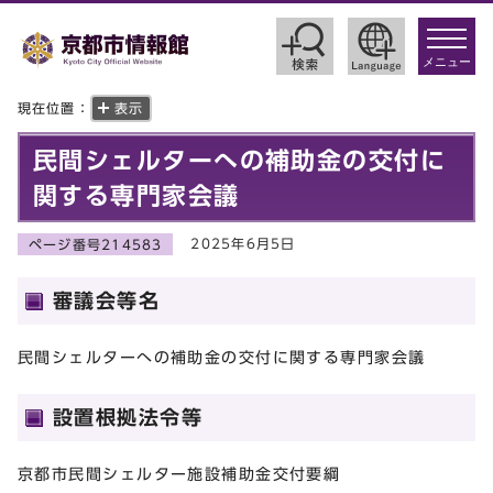
toggle
navigat
メニュー
現在位置：
表示
民間シェルターへの補助金の交付に
関する専門家会議
2025年6月5日
ページ番号214583
審議会等名
民間シェルターへの補助金の交付に関する専門家会議
設置根拠法令等
京都市民間シェルター施設補助金交付要綱