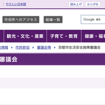
やさしい日本語
読み上げ
ふりがな
市役所へのアクセス
組織一覧
報
観光・文化・産業
子育て・教育
健康・福
政情報
市民参加
審議会等
京都市生活安全施策審議会
審議会