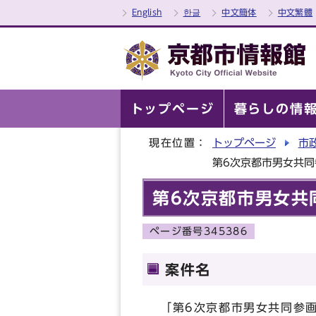
English
한글
中文簡体
中文繁體
トップページ
暮らしの情
現在位置：
トップページ
市
第6次京都市男女共
第6次京都市男女共
ページ番号345386
案件名
「第6次京都市男女共同参