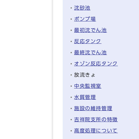
沈砂池
ポンプ場
最初沈でん池
反応タンク
最終沈でん池
オゾン反応タンク
放流きょ
中央監視室
水質管理
施設の維持管理
吉祥院支所の特徴
高度処理について