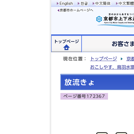
トップページ
お客さ
現在位置：
トップページ
京
おこしやす，鳥羽水
放流きょ
ページ番号172367