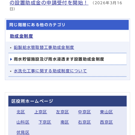
の設置助成金の申請受付を開始！
（2026年3月16
日）
同じ階層にある他のカテゴリ
助成金制度
鉛製給水管取替工事助成金制度
雨水貯留施設及び雨水浸透ます設置助成金制度
水洗化工事に関する助成制度について
区役所ホームページ
北区
上京区
左京区
中京区
東山区
山科区
下京区
南区
右京区
西京区
伏見区