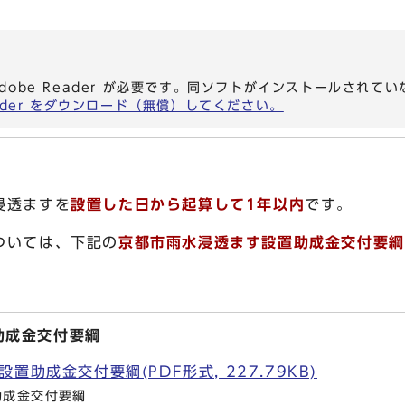
dobe Reader が必要です。同ソフトがインストールされて
eader をダウンロード（無償）してください。
浸透ますを
設置
した日から起算して
1
年以内
です。
ついては、下記の
京都市雨水浸透ます設置助成金交付要綱
助成金交付要綱
置助成金交付要綱(PDF形式, 227.79KB)
助成金交付要綱