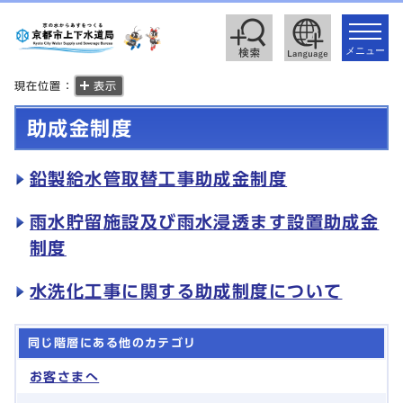
toggle
navigat
メニュー
現在位置：
表示
助成金制度
鉛製給水管取替工事助成金制度
雨水貯留施設及び雨水浸透ます設置助成金
制度
水洗化工事に関する助成制度について
同じ階層にある他のカテゴリ
お客さまへ