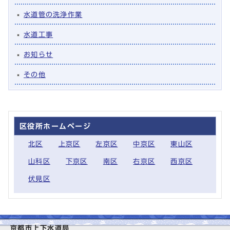
水道管の洗浄作業
水道工事
お知らせ
その他
区役所ホームページ
北区
上京区
左京区
中京区
東山区
山科区
下京区
南区
右京区
西京区
伏見区
京都市上下水道局