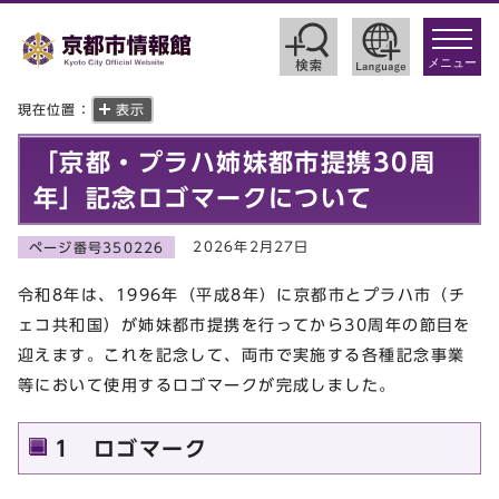
toggle
navigat
メニュー
現在位置：
表示
「京都・プラハ姉妹都市提携30周
年」記念ロゴマークについて
2026年2月27日
ページ番号350226
令和8年は、1996年（平成8年）に京都市とプラハ市（チ
ェコ共和国）が姉妹都市提携を行ってから30周年の節目を
迎えます。これを記念して、両市で実施する各種記念事業
等において使用するロゴマークが完成しました。
1 ロゴマーク