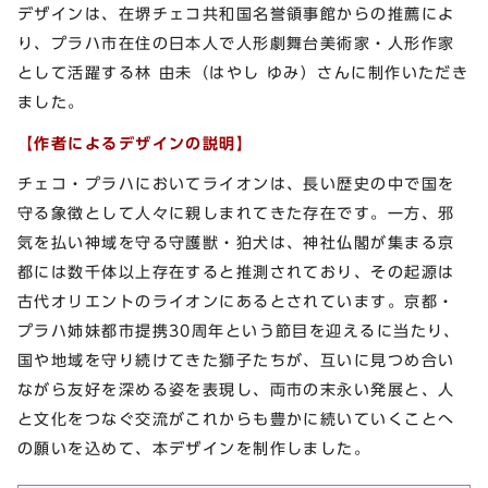
デザインは、在堺チェコ共和国名誉領事館からの推薦によ
り、プラハ市在住の日本人で人形劇舞台美術家・人形作家
として活躍する林 由未（はやし ゆみ）さんに制作いただき
ました。
【作者によるデザインの説明】
チェコ・プラハにおいてライオンは、長い歴史の中で国を
守る象徴として人々に親しまれてきた存在です。一方、邪
気を払い神域を守る守護獣・狛犬は、神社仏閣が集まる京
都には数千体以上存在すると推測されており、その起源は
古代オリエントのライオンにあるとされています。京都・
プラハ姉妹都市提携30周年という節目を迎えるに当たり、
国や地域を守り続けてきた獅子たちが、互いに見つめ合い
ながら友好を深める姿を表現し、両市の末永い発展と、人
と文化をつなぐ交流がこれからも豊かに続いていくことへ
の願いを込めて、本デザインを制作しました。