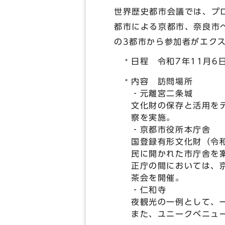
世界歴史都市会議では、プ
都市による京都市、奈良市
の3都市から参加者がエク
日程 令和7年11月6日
内容 訪問場所
‐元離宮二条城
文化財の保存と活用を
察を実施。
‐京都市役所本庁舎
国登録有形文化財（令
民に開かれた市庁舎を
正庁の間においては、
茶会を開催。
‐仁和寺
夜観光の一例として、
また、ユニークベニュ