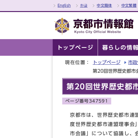
English
한글
中文簡体
中文繁體
トップページ
暮らしの情
現在位置：
トップページ
市政
第20回世界歴史都市
第20回世界歴史都
ページ番号347591
京都市は、世界歴史都市連盟
度世界歴史都市連盟理事会
市会議」について協議し、