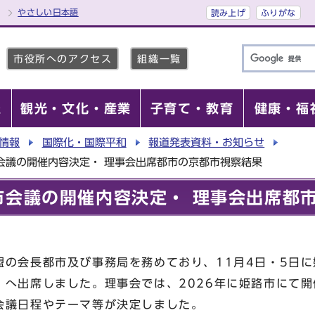
やさしい日本語
読み上げ
ふりがな
市役所へのアクセス
組織一覧
報
観光・文化・産業
子育て・教育
健康・福
情報
国際化・国際平和
報道発表資料・お知らせ
会議の開催内容決定・ 理事会出席都市の京都市視察結果
市会議の開催内容決定・ 理事会出席都
の会長都市及び事務局を務めており、11月4日・5日に
」へ出席しました。理事会では、2026年に姫路市にて開
会議日程やテーマ等が決定しました。