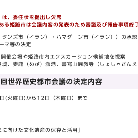
）は、委任状を提出し欠席
である姫路市は会議内容の発表のため審議及び報告事項終
ナタンズ市（イラン）・ハマダーン市（イラン））の承認
テーマ等の決定
の開催会場や姫路市内エクスカーション候補地を視察
路城、妻鹿（めが）漁港、書寫山圓教寺（しょしゃざんえ
0回世界歴史都市会議の決定内容
0日(火曜日)から12日（木曜日）まで
来に向けた文化遺産の保存と活用」