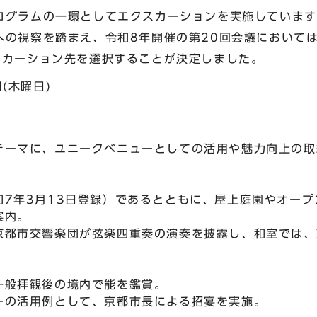
ログラムの一環としてエクスカーションを実施しています
への視察を踏まえ、令和8年開催の第20回会議において
スカーション先を選択することが決定しました。
(木曜日)
テーマに、ユニークベニューとしての活用や魅力向上の取
和7年3月13日登録）であるとともに、屋上庭園やオー
案内。
京都市交響楽団が弦楽四重奏の演奏を披露し、和室では、
一般拝観後の境内で能を鑑賞。
ーの活用例として、京都市長による招宴を実施。