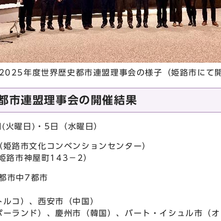
年度世界歴史都市連盟理事会の様子（姫路市にて
史都市連盟理事会の開催結果
日(火曜日)・5日（水曜日）
（姫路市文化コンベンションセンター）
県姫路市神屋町143－2）
都市中7都市
トルコ）、西安市（中国）
ポーランド）、慶州市（韓国）、バート・イシュル市（オ