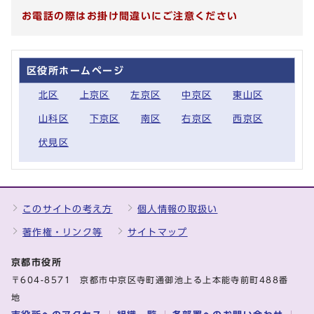
お電話の際はお掛け間違いにご注意ください
区役所ホームページ
北区
上京区
左京区
中京区
東山区
山科区
下京区
南区
右京区
西京区
伏見区
このサイトの考え方
個人情報の取扱い
著作権・リンク等
サイトマップ
京都市役所
〒604-8571 京都市中京区寺町通御池上る上本能寺前町488番
地