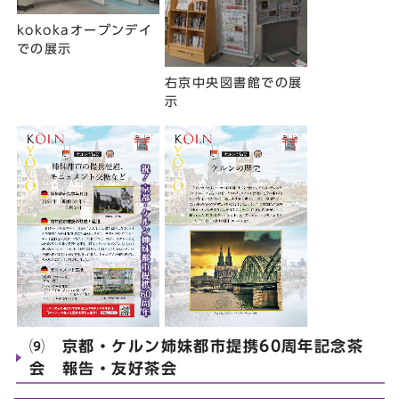
kokokaオープンデイ
での展示
右京中央図書館での展
示
⑼ 京都・ケルン姉妹都市提携60周年記念茶
会 報告・友好茶会