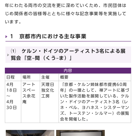
年にわたる両市の交流を更に深めていくため、市民団体は
じめ関係者の皆様等とともに様々な記念事業等を実施して
います。
1 京都市内における主な事業
⑴ ケルン・ドイツのアーティスト3名による展
覧会「空–間（くう–ま）」
内容
日程
場所
主催
概要
4月
アート
天理日
「京都・ケルン姉妹都市提携60周
18日
スペー
独文化
年」の一環として、禅アートに基づ
～
ス余花
工房
いた製作活動を展開している、ケル
4月
庵
ン・ドイツのアーティスト3名（レ
30日
ネ・ベル、ヨハネス・シスターマン
ズ、トーステン・シルマー）の展覧
会を開催した。