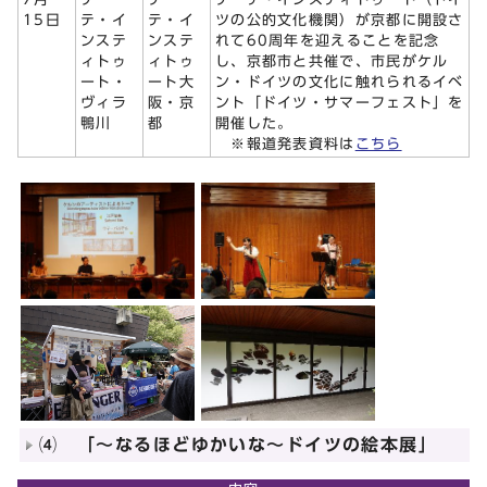
15日
テ・イ
テ・イ
ツの公的文化機関）が京都に開設さ
ンステ
ンステ
れて60周年を迎えることを記念
ィトゥ
ィトゥ
し、京都市と共催で、市民がケル
ート・
ート大
ン・ドイツの文化に触れられるイベ
ヴィラ
阪・京
ント「ドイツ・サマーフェスト」を
鴨川
都
開催した。
※報道発表資料は
こちら
⑷ 「～なるほどゆかいな～ドイツの絵本展」