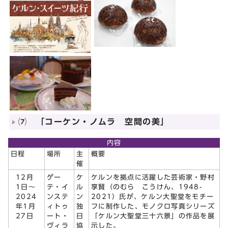
⑺ 「コーケン・ノムラ 空間の美」
内容
日程
場所
主
概要
催
12月
ゲー
ケ
ケルンを拠点に活躍した芸術家・野村
1日～
テ・イ
ル
享賢（のむら こうけん、1948-
2024
ンステ
ン
2021）氏が、ケルン大聖堂をモチー
年1月
ィトゥ
独
フに制作した、モノクロ写真シリーズ
27日
ート・
日
「ケルン大聖堂三十六景」の作品を展
ヴィラ
協
示した。