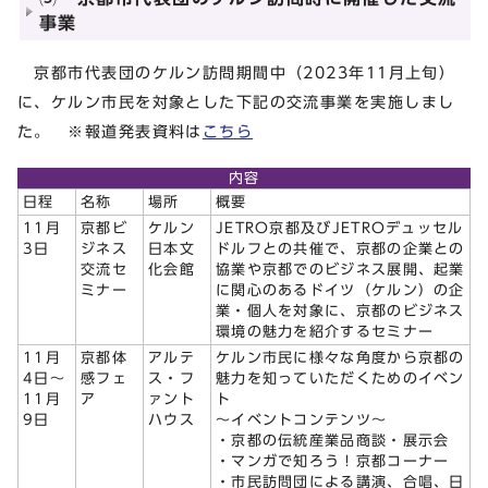
事業
京都市代表団のケルン訪問期間中（2023年11月上旬）
に、ケルン市民を対象とした下記の交流事業を実施しまし
た。 ※報道発表資料は
こちら
内容
日程
名称
場所
概要
11月
京都ビ
ケルン
JETRO京都及びJETROデュッセル
3日
ジネス
日本文
ドルフとの共催で、京都の企業との
交流セ
化会館
協業や京都でのビジネス展開、起業
ミナー
に関心のあるドイツ（ケルン）の企
業・個人を対象に、京都のビジネス
環境の魅力を紹介するセミナー
11月
京都体
アルテ
ケルン市民に様々な角度から京都の
4日～
感フェ
ス・フ
魅力を知っていただくためのイベン
11月
ア
ァント
ト
9日
ハウス
～イベントコンテンツ～
・京都の伝統産業品商談・展示会
・マンガで知ろう！京都コーナー
・市民訪問団による講演、合唱、日