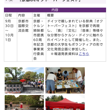
内容
日程
内容
主催
概要
9月
京都市
京都・
ドイツで親しまれている祭典「オク
30日
国際交
ケルン
トーバーフェスト」を京都で再現
～
流会館
姉妹都
し、『食』『文化』『音楽』等様々
10月
市提携
な分野からケルン・ドイツに触れら
1日
60周
れイベントとして開催した。また、
年記念
京都の大学生もボランティアの形で
事業実
文化発信企画に参加した。
行委員
※報道発表資料は
こちら
会