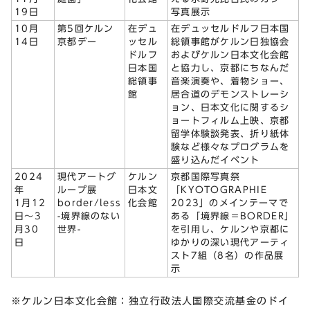
19日
写真展示
10月
第5回ケルン
在デュ
在デュッセルドルフ日本国
14日
京都デー
ッセル
総領事館がケルン日独協会
ドルフ
およびケルン日本文化会館
日本国
と協力し、京都にちなんだ
総領事
音楽演奏や、着物ショー、
館
居合道のデモンストレーシ
ョン、日本文化に関するシ
ョートフィルム上映、京都
留学体験談発表、折り紙体
験など様々なプログラムを
盛り込んだイベント
2024
現代アートグ
ケルン
京都国際写真祭
年
ループ展
日本文
「KYOTOGRAPHIE
1月12
border/less
化会館
2023」のメインテーマで
日～3
-境界線のない
ある「境界線＝BORDER」
月30
世界-
を引用し、ケルンや京都に
日
ゆかりの深い現代アーティ
スト7組（8名）の作品展
示
※ケルン日本文化会館：独立行政法人国際交流基金のドイ