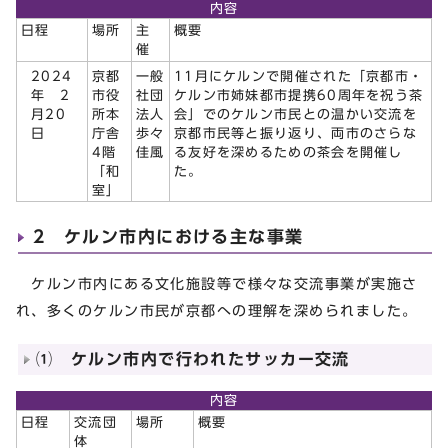
内容
日程
場所
主
概要
催
2024
京都
一般
11月にケルンで開催された「京都市・
年 2
市役
社団
ケルン市姉妹都市提携60周年を祝う茶
月20
所本
法人
会」でのケルン市民との温かい交流を
日
庁舎
歩々
京都市民等と振り返り、両市のさらな
4階
佳風
る友好を深めるための茶会を開催し
「和
た。
室」
2 ケルン市内における主な事業
ケルン市内にある文化施設等で様々な交流事業が実施さ
れ、多くのケルン市民が京都への理解を深められました。
⑴ ケルン市内で行われたサッカー交流
内容
日程
交流団
場所
概要
体