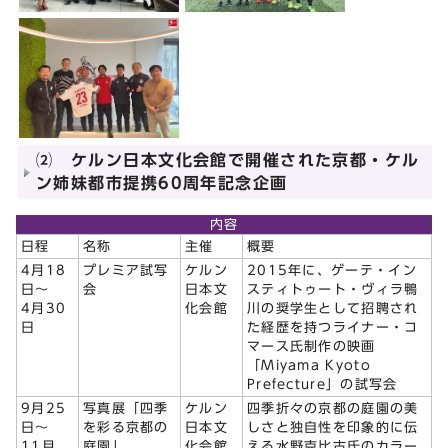
⑵ ケルン日本文化会館で開催された京都・ケル
ン姉妹都市提携60周年記念企画
内容
日程
名称
主催
概要
4月18
プレミア試写
ケルン
2015年に、ゲーテ・イン
日～
会
日本文
スティトゥート・ヴィラ鴨
4月30
化会館
川の奨学生として招聘され
日
た経歴を持つライナー・コ
マース氏制作の映画
「Miyama Kyoto
Prefecture」の試写会
9月25
写真展「四季
ケルン
四季折々の京都の庭園の美
日～
を彩る京都の
日本文
しさと独自性を印象的に伝
11月
庭園」
化会館
える水野克比古氏のカラー