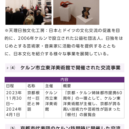
※天理日独文化工房：日本とドイツの文化交流の促進を目
的に、2006年ケルンで設立された公益社団法人。日独をは
じめとする芸術家・音楽家に活動の場を提供するととも
に、日本文化を紹介する様々な事業を展開している。
⑷ ケルン市立東洋美術館で開催された交流事業
内容
日程
名称
主催
概要
2023年
京都根
ケルン
「京都・ケルン姉妹都市提携60
11月30
付－巨
市立東
周年」の一環として、ケルン東
日～
匠と神
洋美術
洋美術館が主催し、京都が誇る
2024年
話
館
高い技術力や芸術性が詰まった
4月1日
「根付」の展覧会
⑸ 京都市代表団のケルン訪問時に開催した交流