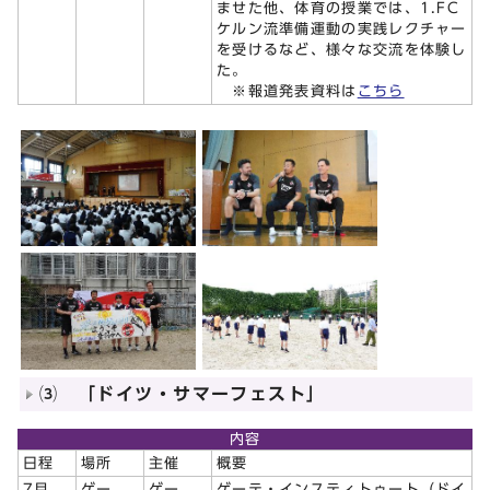
ませた他、体育の授業では、1.FC
ケルン流準備運動の実践レクチャー
を受けるなど、様々な交流を体験し
た。
※報道発表資料は
こちら
⑶ 「ドイツ・サマーフェスト」
内容
日程
場所
主催
概要
7月
ゲー
ゲー
ゲーテ・インスティトゥート（ドイ