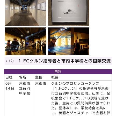
⑵ 1.FCケルン指導者と市内中学校との国際交流
内容
日程
場所
主催
概要
6月
京都市
京都市
ケルンのプロサッカークラブ
14日
立音羽
「1.FCケルン」の指導者等が京都
中学校
市立音羽中学校を訪問。初めに、全
校集会で1.FCケルンの説明を受け
た後、生徒との質問時間が設けられ
た。昼休みには、学校給食を共に
し、英語とジェスチャーで会話を弾