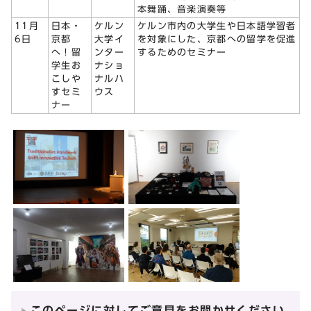
本舞踊、音楽演奏等
11月
日本・
ケルン
ケルン市内の大学生や日本語学習者
6日
京都
大学イ
を対象にした、京都への留学を促進
へ！留
ンター
するためのセミナー
学生お
ナショ
こしや
ナルハ
すセミ
ウス
ナー
このページに対してご意見をお聞かせください