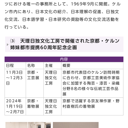
ツにおける唯一の事務所として、1969年9月に開館。ケル
ン市内にあり、日本文化の紹介、日本理解の促進、日独文
化交流、日本語学習・日本研究の奨励等の文化交流活動を
行っている。
⑶ 天理日独文化工房で開催された京都・ケルン
姉妹都市提携60周年記念企画
内容
日程
名称
主催
概要
11月3日
京都・
天理日
京都市代表団のケルン訪問時期
～12月3
工芸展
独文化
に合わせ、京都工芸美術作家協
日
工房
会に加盟する陶芸・漆芸・染織
分野8名の様々な伝統工芸作品
展
2024年
京都・
天理日
京都で活躍する京友禅作家・野
1月19日
着物展
独文化
村直樹氏の着物展
～2月7日
工房