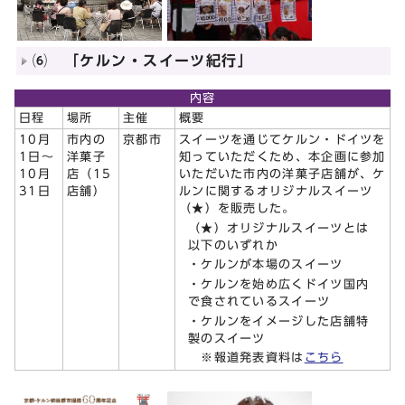
⑹ 「ケルン・スイーツ紀行」
内容
日程
場所
主催
概要
10月
市内の
京都市
スイーツを通じてケルン・ドイツを
1日～
洋菓子
知っていただくため、本企画に参加
10月
店（15
いただいた市内の洋菓子店舗が、ケ
31日
店舗）
ルンに関するオリジナルスイーツ
（★）を販売した。
（★）オリジナルスイーツとは
以下のいずれか
・ケルンが本場のスイーツ
・ケルンを始め広くドイツ国内
で食されているスイーツ
・ケルンをイメージした店舗特
製のスイーツ
※報道発表資料は
こちら