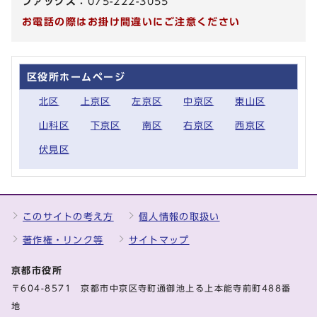
ファックス：
075-222-3055
お電話の際はお掛け間違いにご注意ください
区役所ホームページ
北区
上京区
左京区
中京区
東山区
山科区
下京区
南区
右京区
西京区
伏見区
このサイトの考え方
個人情報の取扱い
著作権・リンク等
サイトマップ
京都市役所
〒604-8571 京都市中京区寺町通御池上る上本能寺前町488番
地