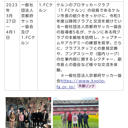
2023
一般社
1.FCケ
ケルンのプロサッカークラブ
年
団法人
ルン
「1.FCケルン」の役員であるケル
3月
京都府
ン市長の紹介をきっかけに、令和3
27日
サッカ
年度以降同クラブと交流を続けてい
～
ー協会
る一般社団法人京都府サッカー協会
4月1
及び
の指導者5名が、ケルンにある同ク
日
1.FCケ
ラブの本拠地を訪問し、トップチー
ルン
ムやアカデミーの練習を見学。さら
に、クラブスタッフとの意見交換
や、ブンデスリーガ（国内リーグ）
の仕事内容に関するレクチャー、副
市長との面会など様々な交流を体
験。
※一般社団法人京都府サッカー協
会
https://www.kyoto-
fa.or.jp/