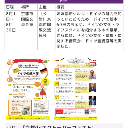
内容
日程
場所
主催
概要
8月1
京都市
（公
姉妹都市ケルン・ドイツの魅力を知
日～
国際交
財）京
っていただくため、ドイツの絵本
8月
流会館
都市国
60冊の展示や、ドイツの文化・ラ
30日
際交流
イフスタイルを紹介する本の展示、
協会
さらには、ドイツの文化・環境・に
関する講演会、ドイツ語講座等を実
施した。
⑸ 「京都deオクトーバーフェスト」