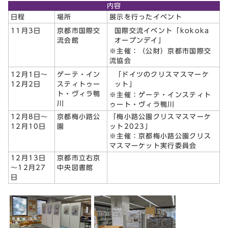
内容
日程
場所
展示を行ったイベント
国際交流イベント「kokoka
11月3日
京都市国際交
オープンデイ」
流会館
※主催：（公財）京都市国際交
流協会
「ドイツのクリスマスマーケ
12月1日～
ゲーテ・イン
ット」
12月2日
スティトゥー
ト・ヴィラ鴨
※主催：ゲーテ・インスティト
川
ゥート・ヴィラ鴨川
12月8日～
京都梅小路公
「梅小路公園クリスマスマーケ
12月10日
園
ット2023」
※主催：京都梅小路公園クリス
マスマーケット実行委員会
12月13日
京都市立右京
～12月27
中央図書館
日