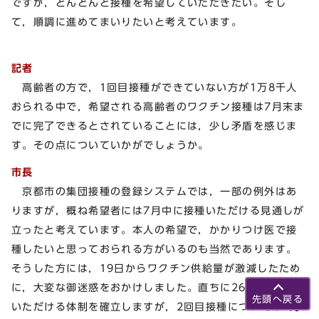
ですが，どんどんと接種を希望していただきたい。そし
て，順調に進めてまいりたいと考えています。
記者
高齢者の方で，1回目接種ができていない方が1万8千人
おられる中で，希望される高齢者のワクチン接種は7月末ま
でに完了できるとされていることには，少し矛盾を感じま
す。その点についていかがでしょうか。
市長
京都市の集団接種の登録システムでは，一部の例外はあ
りますが，概ね希望者には7月中に接種いただける見通しが
立ったと考えています。本人の希望で，かかりつけ医で接
種したいと思っておられる方がいるのも当然であります。
そうした方には，19日からワクチン供給量が激減したため
に，大変な御迷惑をおかけしました。直ちに26日から接種
先頭へ戻る
いただける体制を確立しますが，2回目接種については8月