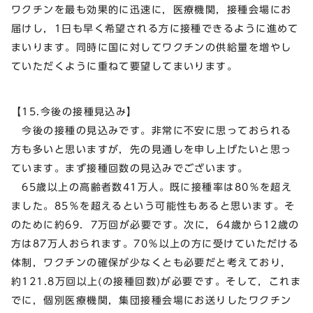
ワクチンを最も効果的に迅速に，医療機関，接種会場にお
届けし，1日も早く希望される方に接種できるように進めて
まいります。同時に国に対してワクチンの供給量を増やし
ていただくように重ねて要望してまいります。
【15.今後の接種見込み】
今後の接種の見込みです。非常に不安に思っておられる
方も多いと思いますが，先の見通しを申し上げたいと思っ
ています。まず接種回数の見込みでございます。
65歳以上の高齢者数41万人。既に接種率は80％を超え
ました。85％を超えるという可能性もあると思います。そ
のために約69．7万回が必要です。次に，64歳から12歳の
方は87万人おられます。70％以上の方に受けていただける
体制，ワクチンの確保が少なくとも必要だと考えており，
約121.8万回以上(の接種回数)が必要です。そして，これま
でに，個別医療機関，集団接種会場にお送りしたワクチン