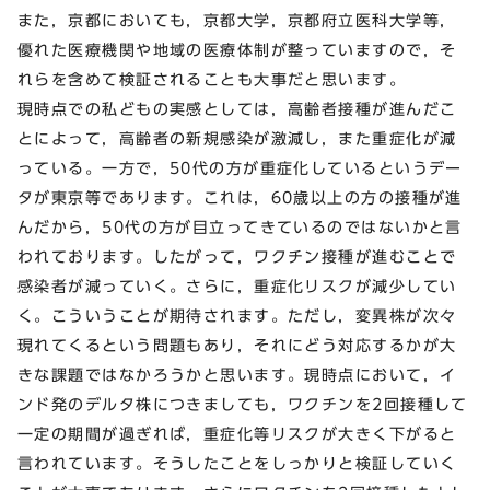
また，京都においても，京都大学，京都府立医科大学等，
優れた医療機関や地域の医療体制が整っていますので，そ
れらを含めて検証されることも大事だと思います。
現時点での私どもの実感としては，高齢者接種が進んだこ
とによって，高齢者の新規感染が激減し，また重症化が減
っている。一方で，50代の方が重症化しているというデー
タが東京等であります。これは，60歳以上の方の接種が進
んだから，50代の方が目立ってきているのではないかと言
われております。したがって，ワクチン接種が進むことで
感染者が減っていく。さらに，重症化リスクが減少してい
く。こういうことが期待されます。ただし，変異株が次々
現れてくるという問題もあり，それにどう対応するかが大
きな課題ではなかろうかと思います。現時点において，イ
ンド発のデルタ株につきましても，ワクチンを2回接種して
一定の期間が過ぎれば，重症化等リスクが大きく下がると
言われています。そうしたことをしっかりと検証していく