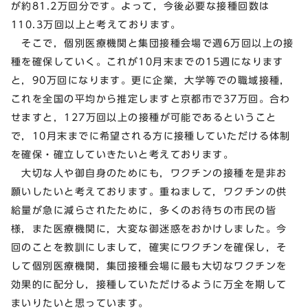
が約81.2万回分です。よって，今後必要な接種回数は
110.3万回以上と考えております。
そこで，個別医療機関と集団接種会場で週6万回以上の接
種を確保していく。これが10月末までの15週になります
と，90万回になります。更に企業，大学等での職域接種，
これを全国の平均から推定しますと京都市で37万回。合わ
せますと，127万回以上の接種が可能であるということ
で，10月末までに希望される方に接種していただける体制
を確保・確立していきたいと考えております。
大切な人や御自身のためにも，ワクチンの接種を是非お
願いしたいと考えております。重ねまして，ワクチンの供
給量が急に減らされたために，多くのお待ちの市民の皆
様，また医療機関に，大変な御迷惑をおかけしました。今
回のことを教訓にしまして，確実にワクチンを確保し，そ
して個別医療機関，集団接種会場に最も大切なワクチンを
効果的に配分し，接種していただけるように万全を期して
まいりたいと思っています。