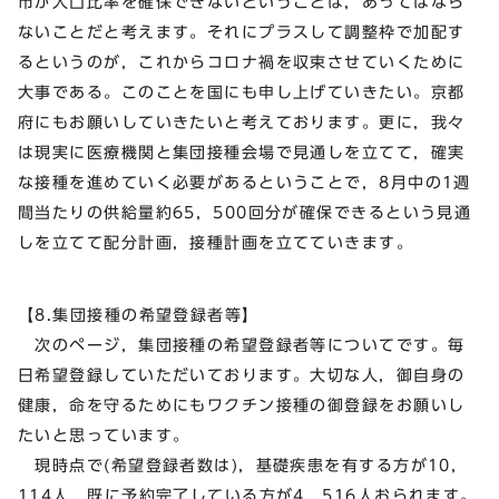
市が人口比率を確保できないということは，あってはなら
ないことだと考えます。それにプラスして調整枠で加配す
るというのが，これからコロナ禍を収束させていくために
大事である。このことを国にも申し上げていきたい。京都
府にもお願いしていきたいと考えております。更に，我々
は現実に医療機関と集団接種会場で見通しを立てて，確実
な接種を進めていく必要があるということで，8月中の1週
間当たりの供給量約65，500回分が確保できるという見通
しを立てて配分計画，接種計画を立てていきます。
【8.集団接種の希望登録者等】
次のページ，集団接種の希望登録者等についてです。毎
日希望登録していただいております。大切な人，御自身の
健康，命を守るためにもワクチン接種の御登録をお願いし
たいと思っています。
現時点で(希望登録者数は)，基礎疾患を有する方が10，
114人，既に予約完了している方が4，516人おられます。