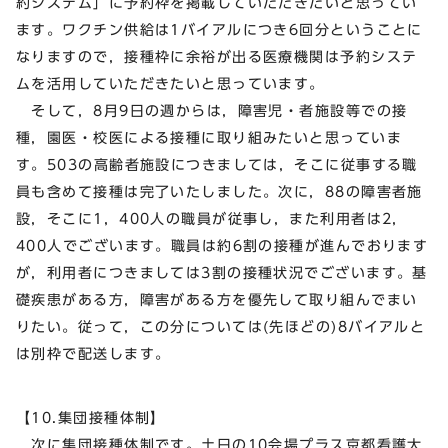
約システム」に予約枠を掲載していただきたいと思ってい
ます。ワクチン供給は1バイアルにつき6回分ということに
なりますので，接種枠に余裕が出る医療機関は予約システ
ムを活用していただきたいと思っています。
そして，8月9日の週からは，障害児・者施設等での接
種，園医・校医による接種に取り組みたいと思っていま
す。503の高齢者施設につきましては，そこに従事する職
員も含めて接種は完了いたしました。次に，88の障害者施
設，そこに1，400人の職員が従事し，また利用者は2，
400人でございます。職員は約6割の接種が進んでおります
が，利用者につきましては3割の接種状況でございます。基
礎疾患がある方，障害がある方を優先して取り組んでまい
りたい。従って，この分については(先ほどの)8バイアルと
は別枠で配送します。
【10.集団接種体制】
次に集団接種体制です。土日の10会場プラス京都看護大