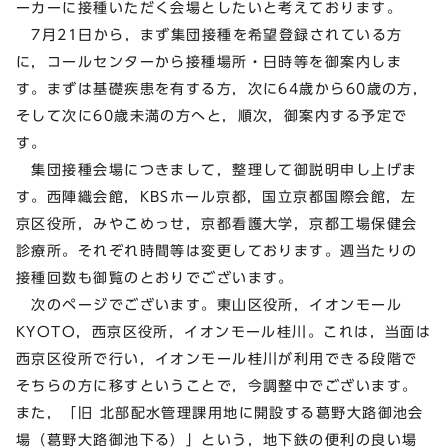
ーカーに接種いただく会場としたいと考えております。
7月21日から，まず集団接種を希望登録されている方
に，コールセンターから接種場所・日時等を御案内しま
す。まずは基礎疾患を有する方，次に64歳から60歳の方，
そして次に60歳未満の方へと，順次，御案内する予定で
す。
集団接種会場につきまして，整理して御説明申し上げま
す。西陣織会館，KBSホール京都，国立京都国際会館，左
京区役所，みやこめっせ，京都看護大学，京都工場保健会
診療所。それぞれ時間等は変更しております。週当たりの
接種回数も御覧のとおりでございます。
次のページでございます。東山区役所，イオンモール
KYOTO，西京区役所，イオンモール桂川。これは，当面は
西京区役所で行い，イオンモール桂川が利用できる段階で
そちらの方に移すということで，今調整中でございます。
また，「旧 北部配水管理課用地に開設する葛野大路御池会
場（葛野大路御池下る）」という，地下鉄の便利の良い場