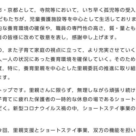
・京都として，寺院等において，いち早く孤児等の受入
子どもたちが，児童養護施設等を中心として生活しており
的な養育環境の確保や，職員の専門性の高さ，質・量とも
者の皆様に改めて敬意を表し，感謝申し上げます。
，また子育て家庭の視点に立って，より充実させていく
人一人の状況にあった養育環境を確保していく。そのため
度，特に，養育里親を中心とした里親委託の推進に取り組
ます。
ップです。里親さんに限らず，無理しながら頑張り続け
子育てに疲れた保護者の一時的な休息の場であるショート
だく。新型コロナウイルス禍の中，ショートステイ事業の
回，里親支援とショートステイ事業，双方の機能を担い