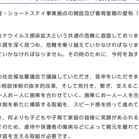
・ショートステイ事業拠点の開設及び養育里親の愛称「
ナウイルス感染拡大という共通の危機に直面しておりま
本質を深く見つめ，危機を乗り越えていかなければなりま
ていかなければなりません。その時のために，今何を為す
社会福祉審議会で議論していただき，答申をいただきま
ては相談体制の抜本的改革，そして気付き，繋ぎ，支える
一人お一人に施策を合わせていく。施策にお一人一人を合
体制を新たに構築する取組を，スピード感を持って進めて
，何よりも子どもや子育て家庭の皆様に笑顔があふれる
そのため，虐待や保護者の傷病などによって親元を離れて
家庭を支える取組が必要です。