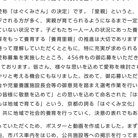
称「はぐくみさん」の決定』です。「里親」というと，
ジされる方が多く，実親が育てられるようになるまで一定
ていない状況です。子どもたち一人一人の状況にあった養
解をもって養育する「養育里親」の推進は大切であります
持って理解していただくとともに，特に充実が求められる
愛称募集を実施したところ，456件もの御応募をいただき
しております。皆さん，様々な思いを込めて愛称を検討さ
かりと考える機会にもなりました。改めて，御応募いただ
会や児童養護施設長会等の御意見を踏まえ選考作業を行い
の皆様に敬意を込めて」との思いを込めて命名された「は
もは地域で育てる」という，京都の誇る「はぐくみ文化」
，共に地域で社会的養育を行っていく，決意の表れでもあ
ていただくため，ポスターと動画を作成しました。まず
内，市バス車内をはじめ，公共施設等への掲示を行ってま