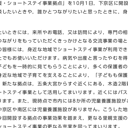
援・ショートステイ事業拠点」を10月1日，下京区に開
談したいときや，誰かとつながりたいと思ったときに，身
いときには，来所やお電話，又は訪問により，専門の相
つながりをもっていただくきっかけとなる交流事業の場と
の皆様には，身近な地域でショートステイ事業が利用でき
たでもお使いいただけます。病気や出産と言ったやむを得
子どもを一時的に見てもらうことにより，多くの保護者の
身近な地域で子育てを支えることにより，「子どもも保護
。新たな拠点は，五条大宮からすぐ近くにある，木造2階
ートステイ事業として活用してまいります。近くにはバス
ります。また，現時点で市内には8か所の児童養護施設が
中京区や南区には児童養護施設がありません。こうした地
今回開設する拠点の事業効果を踏まえ，更なる里親支援の
ショートステイ事業の更なる充実を図ってまいります。