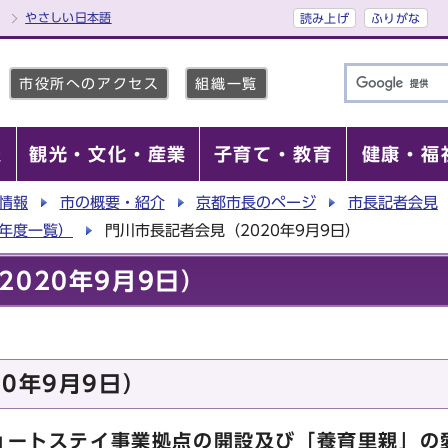
やさしい日本語
読み上げ
ふりがな
市役所へのアクセス
組織一覧
報
観光・文化・産業
子育て・教育
健康・福
情報
市の概要・紹介
京都市長のページ
市長記者会見
0年度一覧）
門川市長記者会見（2020年9月9日）
020年9月9日）
0年9月9日）
ョートステイ事業拠点の開設及び「養育里親」の