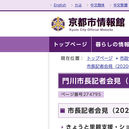
English
한글
中文簡体
中文繁體
トップページ
暮らしの情
現在位置：
トップページ
市政
市長記者会見（202
門川市長記者会見（2
ページ番号274795
市長記者会見（202
きょうと里親支援・シ