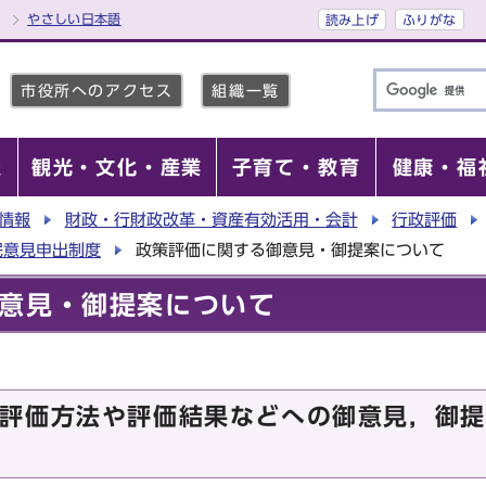
やさしい日本語
読み上げ
ふりがな
市役所へのアクセス
組織一覧
報
観光・文化・産業
子育て・教育
健康・福
情報
財政・行財政改革・資産有効活用・会計
行政評価
民意見申出制度
政策評価に関する御意見・御提案について
意見・御提案について
評価方法や評価結果などへの御意見，御提