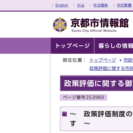
English
한글
中文簡体
中文繁體
トップページ
暮らしの情
現在位置：
トップページ
市政
政策評価に関する市
政策評価に関する御
ページ番号253980
～ 政策評価制度の
す ～