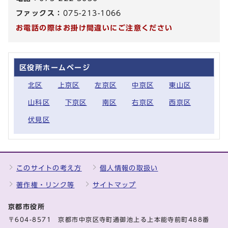
ファックス：
075-213-1066
お電話の際はお掛け間違いにご注意ください
区役所ホームページ
北区
上京区
左京区
中京区
東山区
山科区
下京区
南区
右京区
西京区
伏見区
このサイトの考え方
個人情報の取扱い
著作権・リンク等
サイトマップ
京都市役所
〒604-8571 京都市中京区寺町通御池上る上本能寺前町488番