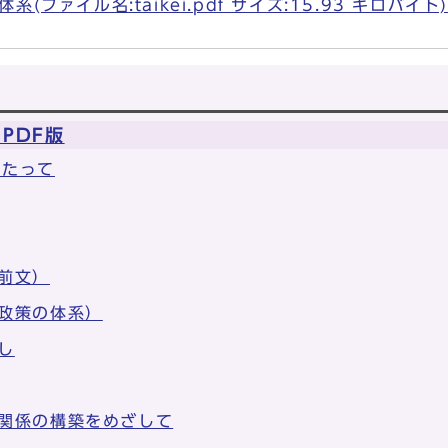
(ファイル名:taikei.pdf サイズ:15.93 キロバイト)
PDF版
あたって
前文）
政策の体系）
し
関係の構築をめざして