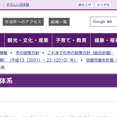
やさしい日本語
読み上げ
ふりがな
市役所へのアクセス
組織一覧
報
観光・文化・産業
子育て・教育
健康・福
情報
市の政策方針
これまでの市の政策方針（総合計画）
）（平成13（2001）～22（2010）年）
京都市基本計画（
体系
体系