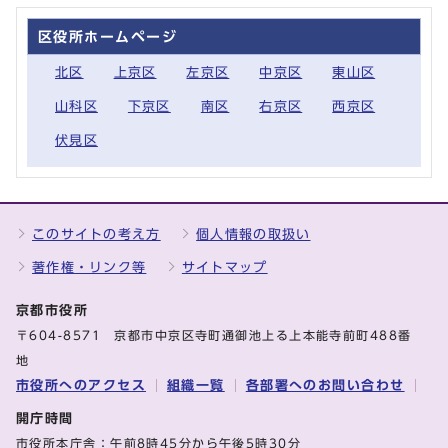
区役所ホームページ
北区
上京区
左京区
中京区
東山区
山科区
下京区
南区
右京区
西京区
伏見区
このサイトの考え方
個人情報の取扱い
著作権・リンク等
サイトマップ
京都市役所
〒604-8571 京都市中京区寺町通御池上る上本能寺前町488番
地
市役所へのアクセス
組織一覧
各部署へのお問い合わせ
開庁時間
市役所本庁舎：午前8時45分から午後5時30分