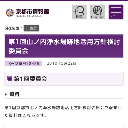
toggle
navigat
メニュー
現在位置：
表示
第1回山ノ内浄水場跡地活用方針検討
委員会
2010年5月22日
ページ番号82435
第1回委員会
資料
第1回京都市山ノ内浄水場跡地活用方針検討委員会で配布し
た資料はこちらです。