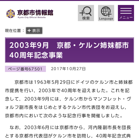
toggle
navigat
メニュー
現在位置：
表示
2003年9月 京都・ケルン姉妹都市
40周年記念事業
2017年10月27日
ページ番号67501
京都市は1963年5月29日にドイツのケルン市と姉妹都
市提携を行い，2003年で40周年を迎えました。これを記
念して，2003年9月には，ケルン市からマンフレット・ヴ
ォルフ副市長をはじめとするケルン市代表団をお迎えし，
京都市内において次のような記念行事を開催しました。
なお，2003年6月には京都市から，河内隆副市長を団長
とする京都市代表団がケルン市を訪問し，40周年記念式典