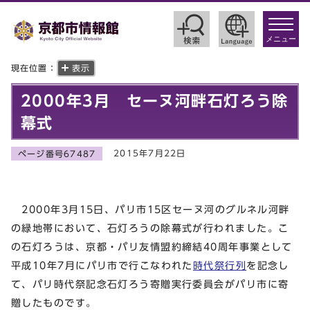
toggle
navigat
メニュー
現在位置：
表示
2000年3月 セーヌ河畔石灯ろう除
幕式
2015年7月22日
ページ番号67487
2000年3月15日、パリ市15区セーヌ河のグルネル河畔
の緑地帯において、石灯ろうの除幕式が行われました。こ
の石灯ろうは、京都・パリ友情盟約締結40周年事業として
平成10年7月にパリ市で行こなわれた
時代祭行列
を記念し
て、パリ時代祭記念石灯ろう寄贈実行委員会がパリ市に寄
贈したものです。