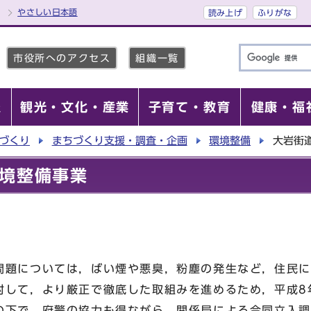
やさしい日本語
読み上げ
ふりがな
市役所へのアクセス
組織一覧
報
観光・文化・産業
子育て・教育
健康・福
づくり
まちづくり支援・調査・企画
環境整備
大岩街
境整備事業
題については，ばい煙や悪臭，粉塵の発生など，住民に
対して，より厳正で徹底した取組みを進めるため，平成8
の下で，府警の協力も得ながら，関係局による合同立入調