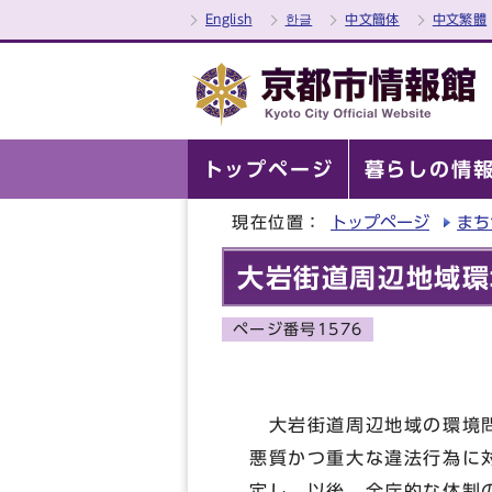
English
한글
中文簡体
中文繁體
トップページ
暮らしの情
現在位置：
トップページ
まち
大岩街道周辺地域環
ページ番号1576
大岩街道周辺地域の環境問
悪質かつ重大な違法行為に
定し，以後，全庁的な体制