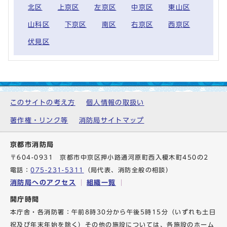
北区
上京区
左京区
中京区
東山区
山科区
下京区
南区
右京区
西京区
伏見区
このサイトの考え方
個人情報の取扱い
著作権・リンク等
消防局サイトマップ
京都市消防局
〒604-0931 京都市中京区押小路通河原町西入榎木町450の2
電話：
075-231-5311
（局代表、消防全般の相談）
消防局へのアクセス
組織一覧
開庁時間
本庁舎・各消防署：午前8時30分から午後5時15分（いずれも土日
祝及び年末年始を除く）その他の施設については、各施設のホーム