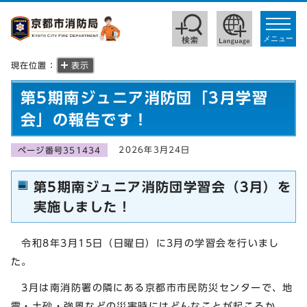
toggle
navigat
メニュー
現在位置：
表示
第5期南ジュニア消防団「3月学習
会」の報告です！
2026年3月24日
ページ番号351434
第5期南ジュニア消防団学習会（3月）を
実施しました！
令和8年3月15日（日曜日）に3月の学習会を行いまし
た。
3月は南消防署の隣にある京都市市民防災センターで、地
震・土砂・強風などの災害時にはどんなことが起こるか、