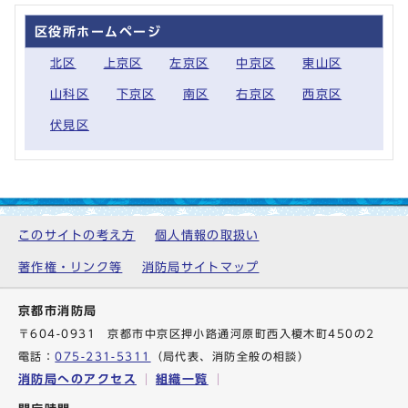
区役所ホームページ
北区
上京区
左京区
中京区
東山区
山科区
下京区
南区
右京区
西京区
伏見区
このサイトの考え方
個人情報の取扱い
著作権・リンク等
消防局サイトマップ
京都市消防局
〒604-0931 京都市中京区押小路通河原町西入榎木町450の2
電話：
075-231-5311
（局代表、消防全般の相談）
消防局へのアクセス
組織一覧