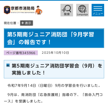
toggle
navigat
メニュー
現在位置：
表示
第5期南ジュニア消防団「9月学習
会」の報告です！
2025年10月10日
ページ番号345966
第5期南ジュニア消防団学習会（9月）を
実施しました！
令和7年9月14日（日曜日）9月の学習会を行いました。
9月は、南消防団「応急救護班」指導の下、「救命入門コ
ース」を受講しました。