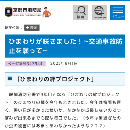
toggle
navigat
メニュー
現在位置：
表示
ひまわりが咲きました！~交通事故防
止を願って~
2025年8月1日
ページ番号343944
「ひまわりの絆プロジェクト」
醍醐消防分署で3年目となる「ひまわりの絆プロジェク
ト」のひまわりの種を今年もまきました。今年は梅雨も短
く、暑い日が多かったせいか、なかなか成長しないのでつ
ぼみが出来るまで心配な毎日でした。（今年は暑過ぎたの
か虫の被害にはあまりあわなかったような？？？）