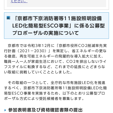
ください。
「京都市下京消防署等11施設照明設備
LED化簡易型ESCO事業」に係る公募型
プロポーザルの実施について
京都市では令和3年12月に「京都市役所CO2削減率先実
行計画〈2021－2030〉」を策定し、省エネルギーの更な
る徹底、再生可能エネルギーの飛躍的な導入拡大に加え、
職員一人一人が家庭生活において、CO2を排出しないライ
フスタイルに転換するなど、これまでの延長にとどまらな
い取組に挑戦していくこととしました。
その取組の一つとして、全庁的な市有施設LED化を推進
するべく、京都市下京消防署所等11施設照明設備LED化簡
易型ESCO事業を実施するため、以下のとおり公募型プロ
ポーザル方式により受託候補者を募集します。
参加表明書及び資格確認書類の提出