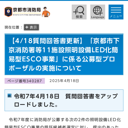
toggle
navigat
メニュー
現在位置：
表示
【4/18質問回答書更新】「京都市下
京消防署等11施設照明設備LED化簡
易型ESCO事業」に係る公募型プロ
ポーザルの実施について
2025年4月18日
ページ番号340287
令和7年4月18日 質問回答書をアップ
ロードしました。
令和7年度に消防局が公募する次の2件の照明設備LED化
簡易型ESCO事業の受託候補者選定に対し、提出のあった