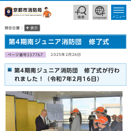
toggle
navigat
メニュー
現在位置：
表示
第4期南ジュニア消防団 修了式
2025年2月26日
ページ番号337767
第4期南ジュニア消防団 修了式が行わ
れました！（令和7年2月16日）