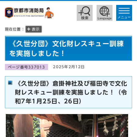
toggle
navigat
メニュー
現在位置：
表示
《久世分団》文化財レスキュー訓練
を実施しました！
2025年2月12日
ページ番号337013
《久世分団》倉掛神社及び福田寺で文化
財レスキュー訓練を実施しました！（令
和7年1月25日、26日）