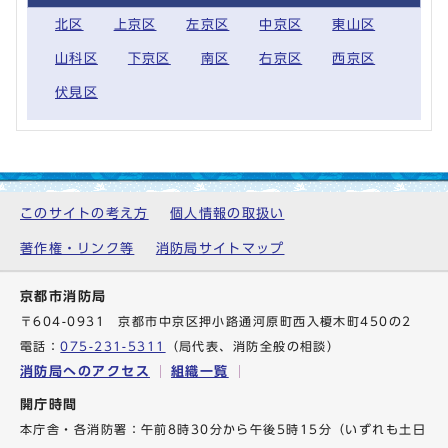
北区
上京区
左京区
中京区
東山区
山科区
下京区
南区
右京区
西京区
伏見区
このサイトの考え方
個人情報の取扱い
著作権・リンク等
消防局サイトマップ
京都市消防局
〒604-0931 京都市中京区押小路通河原町西入榎木町450の2
電話：
075-231-5311
（局代表、消防全般の相談）
消防局へのアクセス
組織一覧
開庁時間
本庁舎・各消防署：午前8時30分から午後5時15分（いずれも土日