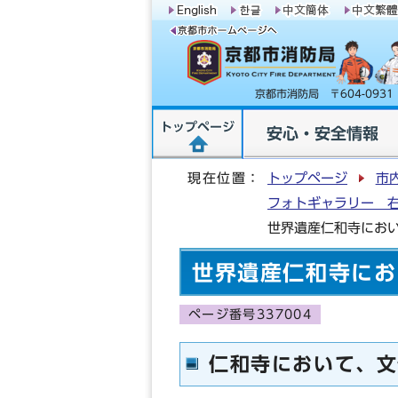
京都市消防局 〒604-09
トップページ
安心・安全情報
現在位置：
トップページ
市
フォトギャラリー 
世界遺産仁和寺にお
世界遺産仁和寺にお
ページ番号337004
仁和寺において、文