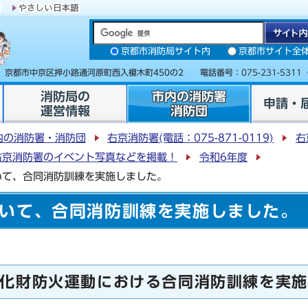
京都市消防局サイト内
京都市サイト全
31 京都市中京区押小路通河原町西入榎木町450の2 電話番号：
075-231-5311
消防局の
市内の消防署
申請・
運営情報
消防団
内の消防署・消防団
右京消防署(電話：075-871-0119)
右
右京消防署のイベント写真などを掲載！
令和6年度
いて、合同消防訓練を実施しました。
いて、合同消防訓練を実施しました。
化財防火運動における合同消防訓練を実施