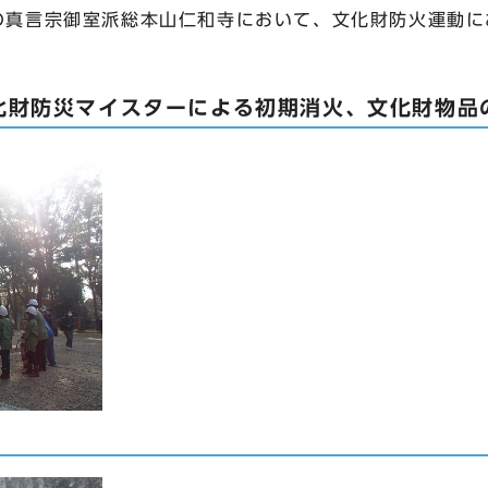
区の真言宗御室派総本山仁和寺において、文化財防火運動
化財防災マイスターによる初期消火、文化財物品