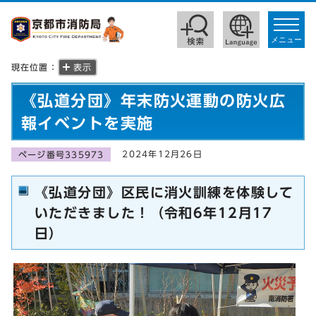
toggle
navigat
メニュー
現在位置：
表示
《弘道分団》年末防火運動の防火広
報イベントを実施
2024年12月26日
ページ番号335973
《弘道分団》区民に消火訓練を体験して
いただきました！（令和6年12月17
日）